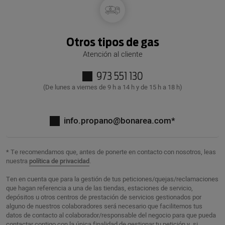
Otros tipos de gas
Atención al cliente
973 551 130
(De lunes a viernes de 9 h a 14 h y de 15 h a 18 h)
info.propano@bonarea.com*
* Te recomendamos que, antes de ponerte en contacto con nosotros, leas
nuestra
política de privacidad
.
Ten en cuenta que para la gestión de tus peticiones/quejas/reclamaciones
que hagan referencia a una de las tiendas, estaciones de servicio,
depósitos u otros centros de prestación de servicios gestionados por
alguno de nuestros colaboradores será necesario que facilitemos tus
datos de contacto al colaborador/responsable del negocio para que pueda
contactar contigo con la única finalidad de gestionar tu petición y, si