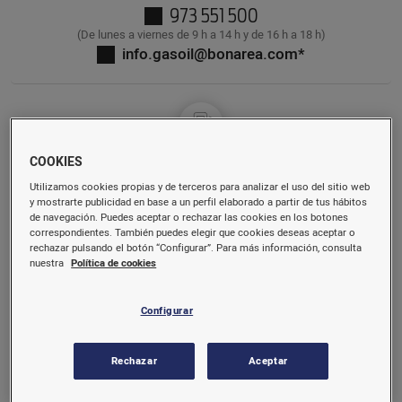
973 551 500
(De lunes a viernes de 9 h a 14 h y de 16 h a 18 h)
info.gasoil@bonarea.com*
COOKIES
Gasolinera
Utilizamos cookies propias y de terceros para analizar el uso del sitio web
Atención al cliente 24h
y mostrarte publicidad en base a un perfil elaborado a partir de tus hábitos
de navegación. Puedes aceptar o rechazar las cookies en los botones
correspondientes. También puedes elegir que cookies deseas aceptar o
En español
rechazar pulsando el botón “Configurar”. Para más información, consulta
900 899 099
nuestra
Política de cookies
En catalan
900 899 089
Configurar
info.gasoil@bonarea.com*
Rechazar
Aceptar